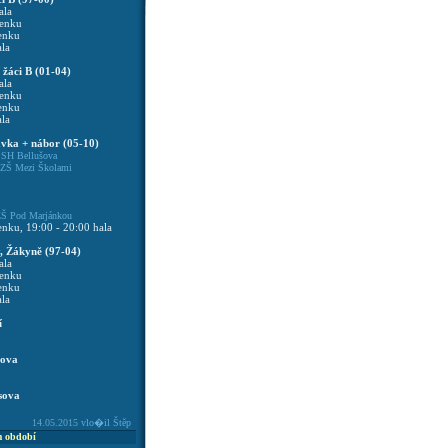
ala
venku
venku
ala
í žáci B (01-04)
ala
venku
venku
ala
avka + nábor (05-10)
0
SH Bellušova
ZŠ Mezi Školami
Š Pod Marjánkou
enku, 19:00 - 20:00 hala
, Žákyně (97-04)
ala
venku
venku
ala
í
cova
sova
14.05.2015
vlo�il Štěp
m období