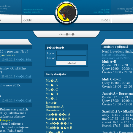
aktu�ln�
Tréninky v přípravě
P�ihl�en�
015 v provozu. Nový
Není-li uvedeno jinak,
login:
anthers.cz
platí od 18.05.2015
heslo:
aktualizace 24.05.2015
10.08.2015
vlo�il Štěp
Muži A+B
Pondělí 19:00 - 20:3
éninky. Od příštího
Úterý 19:00 - 20:30
Z
:)
Čtvrtek 19:00 - 20:30
Karty dru�stev
25.06.2015
vlo�il Gigi
Muži C+D+E
Mu�i A
Úterý 19:00 - 20:30
Mu�i B
ní v roce 2015.
Čtvrtek 19:00 - 20:30
Mu�i C
Junioři A + Dorostenc
Mu�i D
8.
Pondělí 17:30 - 19:0
Mu�i E
12.09.2014
vlo�il Gigi
Úterý 17:30 - 19:00
Z
Junio�i
Čtvrtek 17:30 - 19:00
Dorostenci A
iřujeme stavy našich
Dorostenci B
Starší žáci A + Mladší
luky, talentované i
Star�� ��ci A
úterý 16:45 - 17:45 ha
zkušené na všechny
úterý 17:45 - 18:45 v
Star�� ��ci B
ategorií
.
čtvrtek 16:15 - 17:15
Mlad�� ��ci A
dnotný přístup a
čtvrtek 17:15 - 18:15 
iích upřednostňujeme
Mlad�� ��ci B
enosti. Pokud máš
El�vov� A
Junioři B + Dorostenc