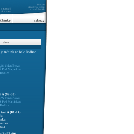
akce
 je trénink na hale Radlice.
0
ZŠ Trávníčkova
Š Pod Marjánkou
Radlice
i A (97-00)
0
ZŠ Trávníčkova
Š Pod Marjánkou
Radlice
 žáci A (01-04)
la
enku
 venku
hala
i B (97-00)