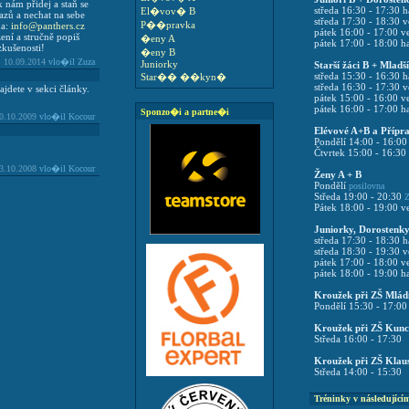
k nám přidej a staň se
středa 16:30 - 17:30 h
El�vov� B
azů a nechat na sebe
středa 17:30 - 18:30 
P��pravka
na:
info@panthers.cz
pátek 16:00 - 17:00 
ní a stručně popiš
�eny A
pátek 17:00 - 18:00 h
zkušenosti!
�eny B
10.09.2014
vlo�il Zuza
Juniorky
Starší žáci B + Mladš
středa 15:30 - 16:30 h
Star�� ��kyn�
středa 16:30 - 17:30 
jdete v sekci články.
pátek 15:00 - 16:00 
pátek 16:00 - 17:00 h
Sponzo�i a partne�i
0.10.2009
vlo�il Kocour
Elévové A+B a Přípr
Pondělí 14:00 - 16:0
Čtvrtek 15:00 - 16:30
3.10.2008
vlo�il Kocour
Ženy A + B
Pondělí
posilovna
Středa 19:00 - 20:30
Z
Pátek 18:00 - 19:00 v
Juniorky, Dorostenky
středa 17:30 - 18:30 h
středa 18:30 - 19:30 
pátek 17:00 - 18:00 
pátek 18:00 - 19:00 h
Kroužek při ZŠ Mlád
Pondělí 15:30 - 17:00
Kroužek při ZŠ Kun
Středa 16:00 - 17:30
Kroužek při ZŠ Klau
Středa 14:00 - 15:30
Tréninky v následující