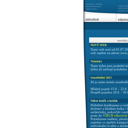
novinky
NOVÝ WEB
Tento web není od 01.07.2
web najdete na adrese
www.p
Tréninky
Tento týden jsou poslední tr
týdne již začínají prázdniny 
Soustředění 2015
Již je znám termín soustředě
Mládež pojede 15.8. - 22.8.
Dospělí pojedou 26.8. - 30.
Nábor hráčů a hráček
Průběžně doplňujeme a rozš
družstev a hledáme holky i k
začátečníky, pokročilé i ne
posty do
VŠECH věkových k
Požadujeme nadšení, plnoho
zejména ve starších kategor
individuální kvalitu a zkuš