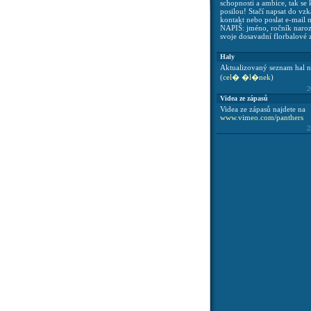
schopnosti a ambice, tak se 
posilou! Stačí napsat do vzk
kontakt nebo poslat e-mail 
NAPIŠ: jméno, ročník naroze
svoje dosavadní florbalové 
Haly
Aktualizovaný seznam hal na
(
cel� �l�nek
)
2
Videa ze zápasů
Videa ze zápasů najdete na
www.vimeo.com/panthers
2