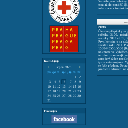
Soutěže jsou dohrány 
jsou až do pondělí 18.
informace k tréninkům
o
Platby
Členské příspěvky se p
ročníku: 3100,- roční
ročníky 2002 až 99; 35
První termín je na zač
začátku roku 20.1. Pl
1558443550/5500 (Raif
naleznete ve Vyhlášce
termínu znamenají pen
započatý týden prodlen
Kalend��
týmu netolerujeme. V
se řešit předem. Dotaz
<
srpen 2026
>
předsedu sdružení na
po
st
so
ne
�t
�t
p�
1
2
3
4
5
6
7
8
9
10
11
12
13
14
15
16
17
18
19
20
21
22
23
24
25
26
27
28
29
30
31
Fanou�ci