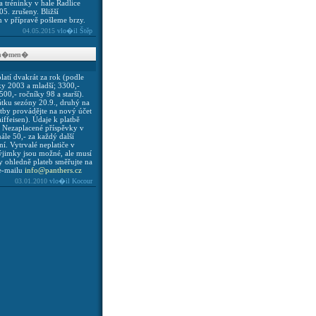
a tréninky v hale Radlice
05. zrušeny. Bližší
 v přípravě pošleme brzy.
04.05.2015
vlo�il Štěp
zn�men�
latí dvakrát za rok (podle
ky 2003 a mladší; 3300,-
00,- ročníky 98 a starší).
átku sezóny 20.9., druhý na
atby provádějte na nový účet
feisen). Údaje k platbě
. Nezaplacené příspěvky v
ále 50,- za každý další
í. Vytrvalé neplatiče v
ýjimky jsou možné, ale musí
y ohledně plateb směřujte na
 e-mailu
info@panthers.cz
03.01.2010
vlo�il Kocour