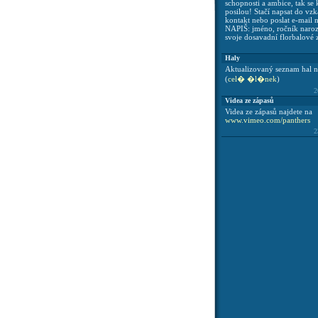
schopnosti a ambice, tak se 
posilou! Stačí napsat do vzk
kontakt nebo poslat e-mail 
NAPIŠ: jméno, ročník naroze
svoje dosavadní florbalové 
Haly
Aktualizovaný seznam hal na
(
cel� �l�nek
)
2
Videa ze zápasů
Videa ze zápasů najdete na
www.vimeo.com/panthers
2