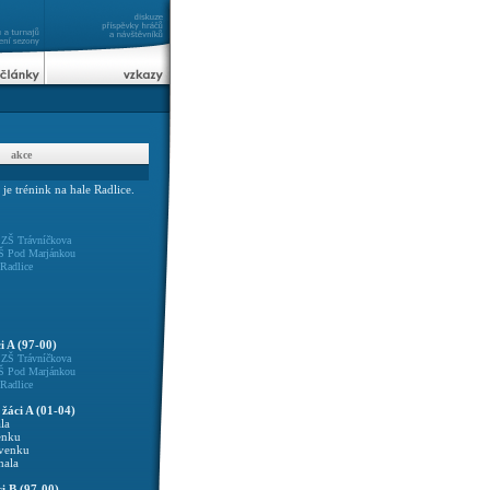
akce
 je trénink na hale Radlice.
0
ZŠ Trávníčkova
Š Pod Marjánkou
Radlice
i A (97-00)
0
ZŠ Trávníčkova
Š Pod Marjánkou
Radlice
 žáci A (01-04)
la
enku
 venku
hala
i B (97-00)