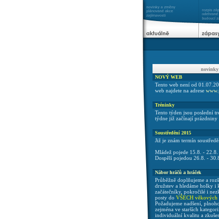
novinky
NOVÝ WEB
Tento web není od 01.07.2
web najdete na adrese
www.p
Tréninky
Tento týden jsou poslední tr
týdne již začínají prázdniny 
Soustředění 2015
Již je znám termín soustředě
Mládež pojede 15.8. - 22.8.
Dospělí pojedou 26.8. - 30.
Nábor hráčů a hráček
Průběžně doplňujeme a rozš
družstev a hledáme holky i k
začátečníky, pokročilé i ne
posty do
VŠECH věkových k
Požadujeme nadšení, plnoho
zejména ve starších kategor
individuální kvalitu a zkuš