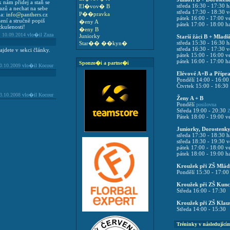
k nám přidej a staň se
středa 16:30 - 17:30 h
El�vov� B
azů a nechat na sebe
středa 17:30 - 18:30 
P��pravka
na:
info@panthers.cz
pátek 16:00 - 17:00 
ní a stručně popiš
�eny A
pátek 17:00 - 18:00 h
zkušenosti!
�eny B
10.09.2014
vlo�il Zuza
Juniorky
Starší žáci B + Mladš
středa 15:30 - 16:30 h
Star�� ��kyn�
středa 16:30 - 17:30 
jdete v sekci články.
pátek 15:00 - 16:00 
pátek 16:00 - 17:00 h
Sponzo�i a partne�i
0.10.2009
vlo�il Kocour
Elévové A+B a Přípr
Pondělí 14:00 - 16:0
Čtvrtek 15:00 - 16:30
3.10.2008
vlo�il Kocour
Ženy A + B
Pondělí
posilovna
Středa 19:00 - 20:30
Z
Pátek 18:00 - 19:00 v
Juniorky, Dorostenky
středa 17:30 - 18:30 h
středa 18:30 - 19:30 
pátek 17:00 - 18:00 
pátek 18:00 - 19:00 h
Kroužek při ZŠ Mlád
Pondělí 15:30 - 17:00
Kroužek při ZŠ Kun
Středa 16:00 - 17:30
Kroužek při ZŠ Klau
Středa 14:00 - 15:30
Tréninky v následující