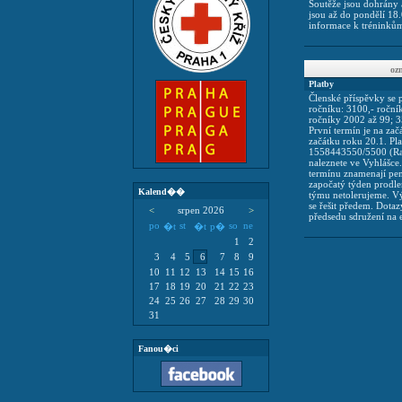
Soutěže jsou dohrány 
jsou až do pondělí 18.
informace k tréninkům
o
Platby
Členské příspěvky se p
ročníku: 3100,- roční
ročníky 2002 až 99; 35
První termín je na zač
začátku roku 20.1. Pl
1558443550/5500 (Raif
naleznete ve Vyhlášce
termínu znamenají pen
započatý týden prodlen
Kalend��
týmu netolerujeme. V
se řešit předem. Dotaz
<
srpen 2026
>
předsedu sdružení na
po
st
so
ne
�t
�t
p�
1
2
3
4
5
6
7
8
9
10
11
12
13
14
15
16
17
18
19
20
21
22
23
24
25
26
27
28
29
30
31
Fanou�ci