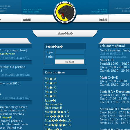
aktu�ln�
Tréninky v přípravě
P�ihl�en�
015 v provozu. Nový
Není-li uvedeno jinak,
login:
anthers.cz
platí od 18.05.2015
heslo:
aktualizace 24.05.2015
10.08.2015
vlo�il Štěp
Muži A+B
Pondělí 19:00 - 20:3
éninky. Od příštího
Úterý 19:00 - 20:30
Z
:)
Čtvrtek 19:00 - 20:30
Karty dru�stev
25.06.2015
vlo�il Gigi
Muži C+D+E
Mu�i A
Úterý 19:00 - 20:30
Mu�i B
ní v roce 2015.
Čtvrtek 19:00 - 20:30
Mu�i C
Junioři A + Dorostenc
Mu�i D
8.
Pondělí 17:30 - 19:0
Mu�i E
12.09.2014
vlo�il Gigi
Úterý 17:30 - 19:00
Z
Junio�i
Čtvrtek 17:30 - 19:00
Dorostenci A
iřujeme stavy našich
Dorostenci B
Starší žáci A + Mladší
luky, talentované i
Star�� ��ci A
úterý 16:45 - 17:45 ha
zkušené na všechny
úterý 17:45 - 18:45 v
Star�� ��ci B
ategorií
.
čtvrtek 16:15 - 17:15
Mlad�� ��ci A
dnotný přístup a
čtvrtek 17:15 - 18:15 
iích upřednostňujeme
Mlad�� ��ci B
enosti. Pokud máš
El�vov� A
Junioři B + Dorostenc