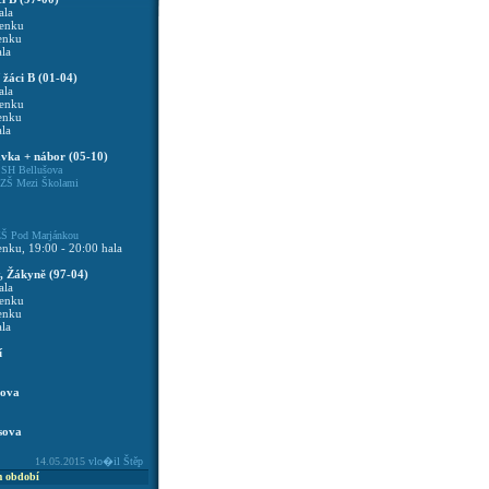
ala
venku
venku
ala
í žáci B (01-04)
ala
venku
venku
ala
avka + nábor (05-10)
0
SH Bellušova
ZŠ Mezi Školami
Š Pod Marjánkou
enku, 19:00 - 20:00 hala
, Žákyně (97-04)
ala
venku
venku
ala
í
cova
sova
14.05.2015
vlo�il Štěp
m období