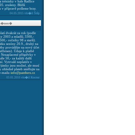
a tréninky v hale Radlice
05. zrušeny. Bližší
 v přípravě pošleme brzy.
04.05.2015
vlo�il Štěp
zn�men�
latí dvakrát za rok (podle
ky 2003 a mladší; 3300,-
00,- ročníky 98 a starší).
átku sezóny 20.9., druhý na
atby provádějte na nový účet
feisen). Údaje k platbě
. Nezaplacené příspěvky v
ále 50,- za každý další
í. Vytrvalé neplatiče v
ýjimky jsou možné, ale musí
y ohledně plateb směřujte na
 e-mailu
info@panthers.cz
03.01.2010
vlo�il Kocour