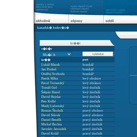
kanadsk� bodov�n�
hr��i
v�b�r
post
hr��
Lukáš Marek
brankář
Jan Prokeš
brankář
Ondřej Svoboda
brankář
Patrik Míka
levý obránce
Pavel Turianský
levý obránce
Tomáš Girl
levý útočník
Štěpán Hanzl
levý útočník
David Hejzlar
levý útočník
Petr Kölbl
levý útočník
Matěj Lubenský
levý útočník
Roman Školník
pravý obránce
David Slávek
pravý obránce
Daniel Bendík
pravý útočník
Michal Buchta
pravý útočník
Jaroslav Janoušek
pravý útočník
David Kolář
pravý útočník