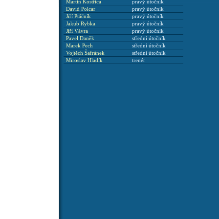
Martin Kostřica
pravý útočník
David Polcar
pravý útočník
Jiří Ptáčník
pravý útočník
Jakub Rybka
pravý útočník
Jiří Vávra
pravý útočník
Pavel Daněk
střední útočník
Marek Pech
střední útočník
Vojtěch Šafránek
střední útočník
Miroslav Hladík
trenér