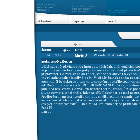
z�pas
datum
team
�as
soupe�
14.1.2012
19:00
Wizards DDM Praha 10
Mu�i A
hodnocen� z�pasu
DDM nás opět přivítalo svou hrou vysokých čahounů, toužících posb
se jim to opět dařilo a i přes pokyny trenéra (to jako mě) jít „do tě
připravené). Od začátku až do konce jsme se přetahovali o výslede
chyby individualit nás stály 3 body. Větší část branek se nám poda
pochytal, či ba dokonce o tom co se soupeřům podařilo spálit (myslí
řek Ruda z Ostravy měla KURDE DOBRÉ ŠANCE. Po dvou třetinách stav
punkt na naší stranu. Co však ten nahoře nechtěl, čarodějům se pod
zkusit srovnat a to tež vyšlo, když nejdřív Polcar, ten co tahá na za
Prodloužení nám fest nesedí a tak jsme chtěli prolomit tu smulu, ale
neukázněnost. Ale nic, nakonec jsme to nějak doklepali a nechali se
českých od neproměničů. Laň a Mlíka. Pro tento případ přikládám t
Pápa 50
Laň 50